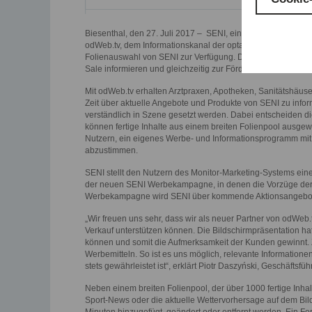
Biesenthal, den 27. Juli 2017 – SENI, eine der weltweit füh
odWeb.tv, dem Informationskanal der opta data Gruppe, bek
Folienauswahl von SENI zur Verfügung. Diese beinhaltet u.a
Sale informieren und gleichzeitig zur Förderung des Abverk
Mit odWeb.tv erhalten Arztpraxen, Apotheken, Sanitätshäus
Zeit über aktuelle Angebote und Produkte von SENI zu inform
verständlich in Szene gesetzt werden. Dabei entscheiden di
können fertige Inhalte aus einem breiten Folienpool ausgewä
Nutzern, ein eigenes Werbe- und Informationsprogramm mit 
abzustimmen.
SENI stellt den Nutzern des Monitor-Marketing-Systems ein
der neuen SENI Werbekampagne, in denen die Vorzüge der 
Werbekampagne wird SENI über kommende Aktionsangebote i
„Wir freuen uns sehr, dass wir als neuer Partner von odWeb
Verkauf unterstützen können. Die Bildschirmpräsentation hat
können und somit die Aufmerksamkeit der Kunden gewinnt. 
Werbemitteln. So ist es uns möglich, relevante Information
stets gewährleistet ist“, erklärt Piotr Daszyński, Geschäfts
Neben einem breiten Folienpool, der über 1000 fertige Inhal
Sport-News oder die aktuelle Wettervorhersage auf dem Bil