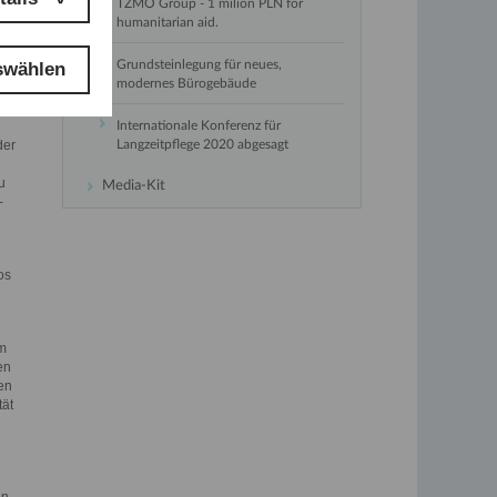
TZMO Group - 1 milion PLN for
humanitarian aid.
it
Grundsteinlegung für neues,
swählen
modernes Bürogebäude
Internationale Konferenz für
Langzeitpflege 2020 abgesagt
der
u
Media-Kit
-
os
im
en
en
tät