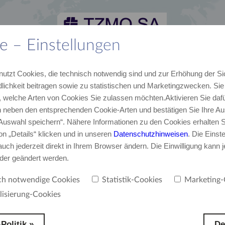
e – Einstellungen
lles
Karriere
Kontakt
TZMO Deutschland GmbH
nutzt Cookies, die technisch notwendig sind und zur Erhöhung der Si
von TZMO
Unser Team
E-Mail, Telefon
Über uns
lichkeit beitragen sowie zu statistischen und Marketingzwecken. Si
 welche Arten von Cookies Sie zulassen möchten.Aktivieren Sie dafü
neben den entsprechenden Cookie-Arten und bestätigen Sie Ihre Au
t-Partner von odWeb.tv
‚Auswahl speichern“. Nähere Informationen zu den Cookies erhalten S
on „Details“ klicken und in unseren
Datenschutzhinweisen
. Die Einst
uch jederzeit direkt in Ihrem Browser ändern. Die Einwilligung kann j
tweit führenden Marken für Inkontinenz- und Körperpflegeprodukte informiert über
oder geändert werden.
ikationskanal über aktuelle Aktionsangebote und Produkte.
ch notwendige Cookies
Statistik-Cookies
Marketing-
lisierung-Cookies
Politik »
De