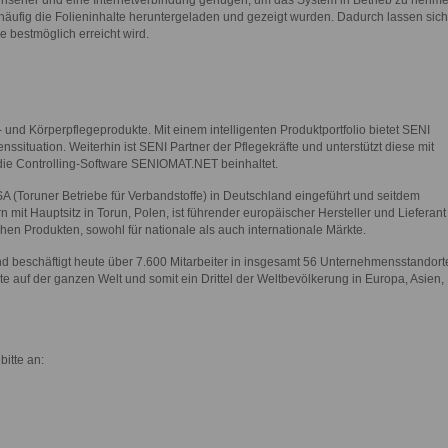
ernseher und eine Internetverbindung genügen, um das System in Betrieb zu nehme
häufig die Folieninhalte heruntergeladen und gezeigt wurden. Dadurch lassen sich
 bestmöglich erreicht wird.
- und Körperpflegeprodukte. Mit einem intelligenten Produktportfolio bietet SENI
situation. Weiterhin ist SENI Partner der Pflegekräfte und unterstützt diese mit
ie Controlling-Software SENIOMAT.NET beinhaltet.
(Toruner Betriebe für Verbandstoffe) in Deutschland eingeführt und seitdem
mit Hauptsitz in Torun, Polen, ist führender europäischer Hersteller und Lieferant
en Produkten, sowohl für nationale als auch internationale Märkte.
beschäftigt heute über 7.600 Mitarbeiter in insgesamt 56 Unternehmensstandort
e auf der ganzen Welt und somit ein Drittel der Weltbevölkerung in Europa, Asien,
bitte an: