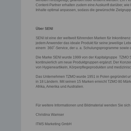
Minuten hinzugefügt, geändert oder entfernt werden. Ein F
Content-Partner erhalten zudem eine Auskunft darüber, wie 
Inhalte optimal anpassen, sodass die gewünschte Zielgruppe
Über SENI
SENI ist eine der weltweit führenden Marken für Inkontinenz
jedem Anwender das ideale Produkt für seine jeweilige Lebens
einem 360˚-Service, der u. a. Schulungsprogramme sowie d
Die Marke SENI wurde 1999 von der Kapitalgruppe TZMO SA 
kontinuierlich um neue Produktgruppen ergänzt. Der Konzern 
von Hygieneartikeln, Körperpflegeprodukten und medizinisch
Das Unternehmen TZMO wurde 1951 in Polen gegründet und 
in 18 Ländern. Mit seinen 15 Marken erreicht TZMO 80 Märkt
Afrika, Amerika und Australien.
Für weitere Informationen und Bildmaterial wenden Sie sich 
Christina Wamser
ITMS Marketing GmbH