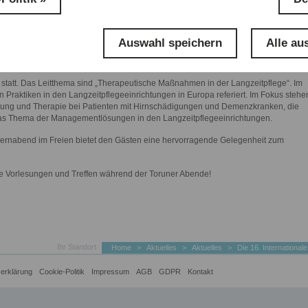
Auswahl speichern
Alle au
fte, Einrichtungsleiter und Manager aus ganz Europa daran teil.
 statt. Das Leitthema sind „Therapeutische Maßnahmen in der Langzeitpflege“. Im
Praktiken in den Langzeitpflegeeinrichtungen in Europa referiert. Im Fokus stehe
ung und Therapie bei Patienten mit Hirnschädigungen und Demenzkranken, die
as Thema der Managementlösungen in den Langzeitpflegeeinrichtungen.
nlernabend im Freien bietet den Gästen eine hervorragende Gelegenheit zum
nde Vorlesungen und Treffen während der Toruner Abende!
Ihr Standort
Home
>
Aktuelles
>
Aktuelles
>
Die 16. International
erklärung
Cookie-Politik
Impressum
AGB
GDPR
Kontakt