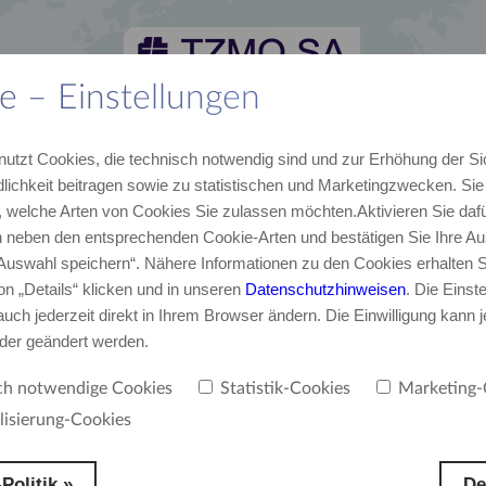
e – Einstellungen
lles
Karriere
Kontakt
TZMO Deutschland GmbH
nutzt Cookies, die technisch notwendig sind und zur Erhöhung der Si
von TZMO
Unser Team
E-Mail, Telefon
Über uns
lichkeit beitragen sowie zu statistischen und Marketingzwecken. Si
 welche Arten von Cookies Sie zulassen möchten.Aktivieren Sie dafü
neben den entsprechenden Cookie-Arten und bestätigen Sie Ihre Au
Konferenz für Langzeitpflege
‚Auswahl speichern“. Nähere Informationen zu den Cookies erhalten S
on „Details“ klicken und in unseren
Datenschutzhinweisen
. Die Einst
Schritten!
uch jederzeit direkt in Ihrem Browser ändern. Die Einwilligung kann j
oder geändert werden.
als 15 Jahren organisiert die Unternehmensgruppe TZMO SA die
ch notwendige Cookies
Statistik-Cookies
Marketing-
nale Konferenz für Langzeitpflege in Torun in Polen. Die Konferenz ist
lisierung-Cookies
nschaftliche Veranstaltung, die gänzlich der Langzeitpflege gewidmet ist
Politik »
De