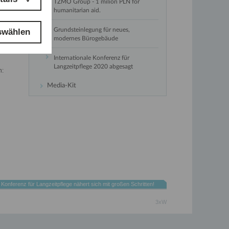
TZMO Group - 1 milion PLN for
humanitarian aid.
Grundsteinlegung für neues,
swählen
modernes Bürogebäude
Internationale Konferenz für
Langzeitpflege 2020 abgesagt
n:
Media-Kit
e Konferenz für Langzeitpflege nähert sich mit großen Schritten!
3xW