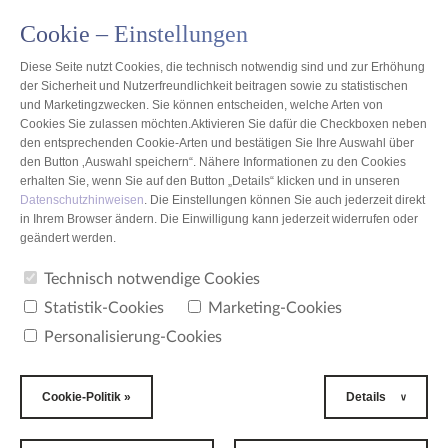
Cookie – Einstellungen
DE
Diese Seite nutzt Cookies, die technisch notwendig sind und zur Erhöhung
der Sicherheit und Nutzerfreundlichkeit beitragen sowie zu statistischen
und Marketingzwecken. Sie können entscheiden, welche Arten von
Cookies Sie zulassen möchten.Aktivieren Sie dafür die Checkboxen neben
den entsprechenden Cookie-Arten und bestätigen Sie Ihre Auswahl über
den Button ‚Auswahl speichern“. Nähere Informationen zu den Cookies
erhalten Sie, wenn Sie auf den Button „Details“ klicken und in unseren
Datenschutzhinweisen
. Die Einstellungen können Sie auch jederzeit direkt
in Ihrem Browser ändern. Die Einwilligung kann jederzeit widerrufen oder
geändert werden.
Auswahlverfahren
Technisch notwendige Cookies
Statistik-Cookies
Marketing-Cookies
Aktuelle Angebote
Personalisierung-Cookies
Werden Sie ein Teil des TZMO-Teams! Prüfen Sie die
Aktuelle
aktuellen Stellenangebote und schicken uns Ihre
Cookie-Politik »
Details
Angebote:
Bewerbung.
Unsere Datenschutzerklärung finden Sie
hier
7