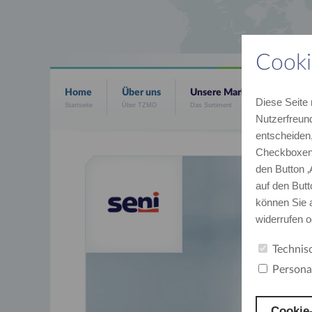
Cooki
Home
Über uns
Unsere Marken
Aktue
Diese Seite 
Startseite
Über TZMO
Das Sortiment
Neues 
Nutzerfreund
entscheiden,
Checkboxen 
den Button 
auf den Butt
können Sie a
widerrufen 
Technis
Persona
Cookie-