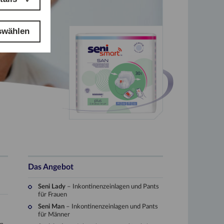
swählen
Das Angebot
Seni Lady
– Inkontinenzeinlagen und Pants
für Frauen
Seni Man
– Inkontinenzeinlagen und Pants
für Männer