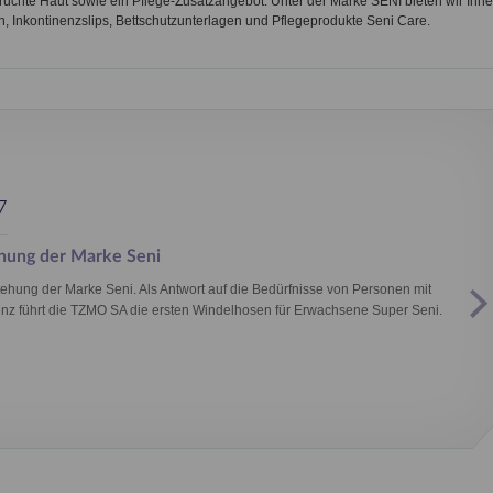
ruchte Haut sowie ein Pflege-Zusatzangebot. Unter der Marke SENI bieten wir Ihn
, Inkontinenzslips, Bettschutzunterlagen und Pflegeprodukte Seni Care.
7
hung der Marke Seni
tehung der Marke Seni. Als Antwort auf die Bedürfnisse von Personen mit
enz führt die TZMO SA die ersten Windelhosen für Erwachsene Super Seni.