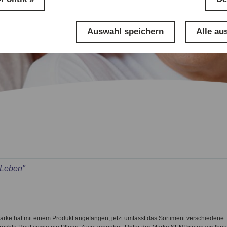
Auswahl speichern
Alle au
s Leben"
Marke hat mit einem Produkt angefangen, jetzt umfasst das Sortiment verschiedene