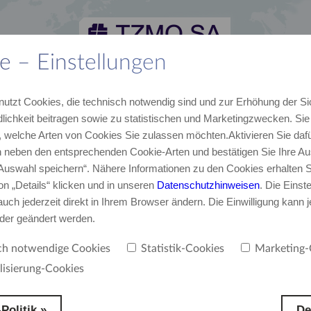
e – Einstellungen
lles
Karriere
Kontakt
TZMO Deutschland GmbH
nutzt Cookies, die technisch notwendig sind und zur Erhöhung der Si
von TZMO
Unser Team
E-Mail, Telefon
Über uns
lichkeit beitragen sowie zu statistischen und Marketingzwecken. Si
 welche Arten von Cookies Sie zulassen möchten.Aktivieren Sie dafü
neben den entsprechenden Cookie-Arten und bestätigen Sie Ihre Au
‚Auswahl speichern“. Nähere Informationen zu den Cookies erhalten S
on „Details“ klicken und in unseren
Datenschutzhinweisen
. Die Einst
uch jederzeit direkt in Ihrem Browser ändern. Die Einwilligung kann j
oder geändert werden.
ch notwendige Cookies
Statistik-Cookies
Marketing-
lisierung-Cookies
Politik »
De