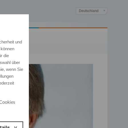
Deutschland
cherheit und
e können
r die
swahl über
ie, wenn Sie
ellungen
ederzeit
Cookies
tails