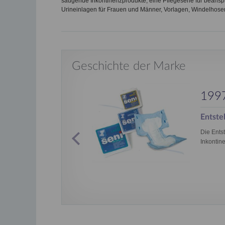
saugende Inkontinenzprodukte, eine Pflegeserie für beansp
Urineinlagen für Frauen und Männer, Vorlagen, Windelhosen
Geschichte der Marke
199
Entste
ative
Die Ents
 Weitere
Inkontin