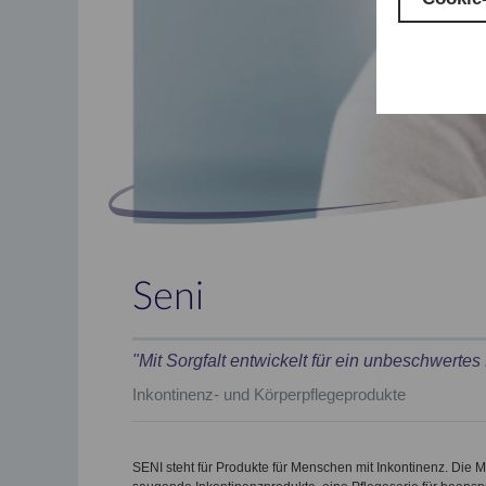
Seni
"Mit Sorgfalt entwickelt für ein unbeschwerte
Inkontinenz- und Körperpflegeprodukte
SENI steht für Produkte für Menschen mit Inkontinenz. Die 