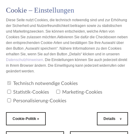
Cookie – Einstellungen
DE
Diese Seite nutzt Cookies, die technisch notwendig sind und zur Erhöhung
der Sicherheit und Nutzerfreundlichkeit beitragen sowie zu statistischen
und Marketingzwecken. Sie können entscheiden, welche Arten von
Cookies Sie zulassen möchten.Aktivieren Sie dafür die Checkboxen neben
den entsprechenden Cookie-Arten und bestätigen Sie Ihre Auswahl über
Polen
den Button ‚Auswahl speichern“. Nähere Informationen zu den Cookies
erhalten Sie, wenn Sie auf den Button „Details“ klicken und in unseren
Datenschutzhinweisen
. Die Einstellungen können Sie auch jederzeit direkt
CitoNet-Warszawa Sp. z o.o.
in Ihrem Browser ändern. Die Einwilligung kann jederzeit widerrufen oder
geändert werden.
Technisch notwendige Cookies
ADRESSE
Statistik-Cookies
Marketing-Cookies
CitoNet-Warszawa Sp. z o.o.
Personalisierung-Cookies
Dienstleistungsunternehmen
ul. Adolfa Pawińskiego 3
Warszawa 02-106
Polen
Cookie-Politik »
Details
TELEFON
tel. +48 (22) 572 50 05