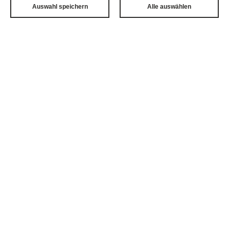
fax +48 (22) 599 22 90
Auswahl speichern
Alle auswählen
E-MAIL
warszawa.citonet@tzmo-global.com
HOMEPAGE
http://citonet.pl
AUF DER KARTE ANZEIGEN