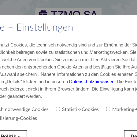
e – Einstellungen
lles
Karriere
Kontakt
TZMO Deutschland GmbH
nutzt Cookies, die technisch notwendig sind und zur Erhöhung der Si
von TZMO
Unser Team
E-Mail, Telefon
Über uns
lichkeit beitragen sowie zu statistischen und Marketingzwecken. Si
 welche Arten von Cookies Sie zulassen möchten.Aktivieren Sie dafü
neben den entsprechenden Cookie-Arten und bestätigen Sie Ihre Au
‚Auswahl speichern“. Nähere Informationen zu den Cookies erhalten S
on „Details“ klicken und in unseren
Datenschutzhinweisen
. Die Einst
uch jederzeit direkt in Ihrem Browser ändern. Die Einwilligung kann j
oder geändert werden.
ch notwendige Cookies
Statistik-Cookies
Marketing-
lisierung-Cookies
RTUNG. ERFAHRUNG.
Politik »
De