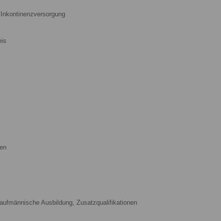
 Inkontinenzversorgung
eis
sen
kaufmännische Ausbildung, Zusatzqualifikationen