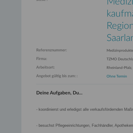
Mediz
kaufm
Region
Saarla
Referenznummer:
Medizinprodukteb
Firma:
TZMO Deutschl
Arbeitsort:
Rheinland-Pfalz,
Angebot gültig bis zum: :
Ohne Termin
Deine Aufgaben, Du...
- koordinierst und erledigst alle verkaufsfördernden Ma
- besuchst Pflegeeinrichtungen, Fachhändler, Apotheken