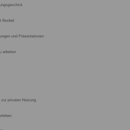
lungsgeschick
 flexibel
dlungen und Präsentationen
u arbeiten
 zur privaten Nutzung
erleben