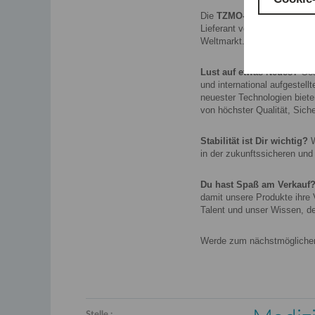
Die
TZMO-Unternehmensg
Lieferant von innovativen M
Weltmarkt.
Lust auf etwas Neues?
Ges
und international aufgestel
neuester Technologien biet
von höchster Qualität, Siche
Stabilität ist Dir wichtig?
W
in der zukunftssicheren un
Du hast Spaß am Verkauf
damit unsere Produkte ihre 
Talent und unser Wissen, de
Werde zum nächstmöglichen 
Stelle :