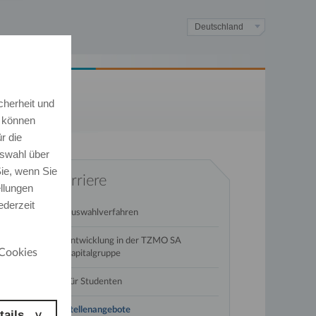
Deutschland
cherheit und
e können
r die
swahl über
ie, wenn Sie
Karriere
ellungen
ederzeit
Auswahlverfahren
Entwicklung in der TZMO SA
Cookies
Kapitalgruppe
Für Studenten
Stellenangebote
tails