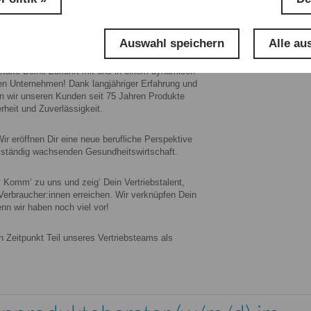
ruppe
ist ein europäischer Hersteller und
edizin-, Pflege- und Hygieneprodukten für den
Auswahl speichern
Alle au
talte Deine Zukunft mit uns in einem dynamisch
lten Unternehmen! Dank langjähriger Erfahrung und
en wir unseren Kunden seit 75 Jahren Produkte
rheit und Zuverlässigkeit.
ir eröffnen Dir eine neue berufliche Perspektive
d ständig wachsenden Gesundheitswirtschaft.
?
Komm‘ zu uns und zeig‘ Dein Vertriebstalent,
Verbraucher:innen erreichen. Wir verknüpfen Dein
nn wir haben noch viel vor!
Zeitpunkt Teil unseres Vertriebsteams als